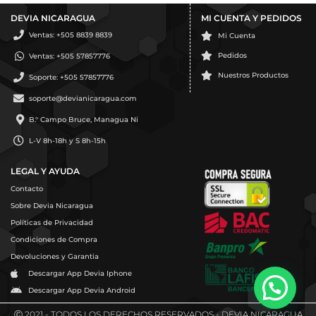
DEVIA NICARAGUA
MI CUENTA Y PEDIDOS
Ventas: +505 8839 8839
Mi Cuenta
Pedidos
Ventas: +505 57857776
Nuestros Productos
Soporte: +505 57857776
soporte@devianicaragua.com
B.° Campo Bruce, Managua Ni
L-V 8h-18h y S 8h-15h
LEGAL Y AYUDA
Contacto
Sobre Devia Nicaragua
Políticas de Privacidad
Condiciones de Compra
Devoluciones y Garantia
Descargar App Devia Iphone
Descargar App Devia Android
Ⓒ 2021 - TODOS LOS DERECHOS RESERVADOS - DEVIA NICARAGUA