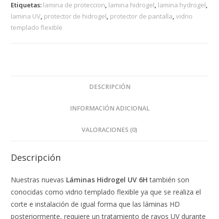
Etiquetas:
lamina de proteccion
,
lamina hidrogel
,
lamina hydrogel
,
lamina UV
,
protector de hidrogel
,
protector de pantalla
,
vidrio
templado flexible
DESCRIPCIÓN
INFORMACIÓN ADICIONAL
VALORACIONES (0)
Descripción
Nuestras nuevas
Láminas Hidrogel UV 6H
también son
conocidas como vidrio templado flexible ya que se realiza el
corte e instalación de igual forma que las láminas HD
posteriormente, requiere un tratamiento de rayos UV durante