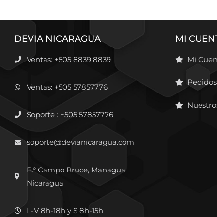
DEVIA NICARAGUA
MI CUEN
Ventas: +505 8839 8839
Mi Cuen
Pedidos
Ventas: +505 57857776
Nuestro
Soporte : +505 57857776
soporte@devianicaragua.com
B.° Campo Bruce, Managua
Nicaragua
L-V 8h-18h y S 8h-15h