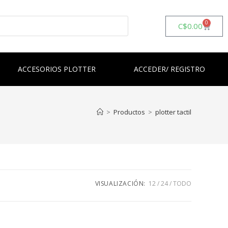
0
C$
0.00
ACCESORIOS PLOTTER
ACCEDER/ REGISTRO
>
Productos
>
plotter tactil
VISUALIZACIÓN:
12
24
TODO