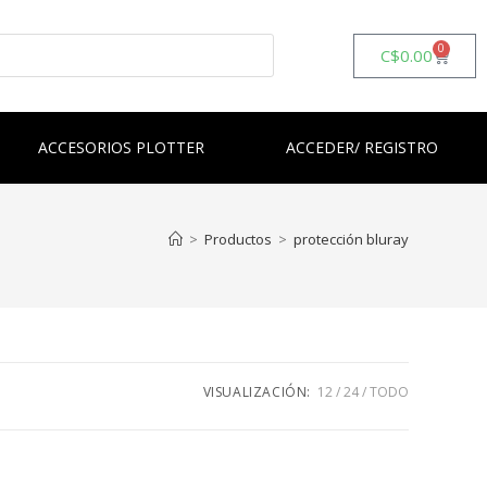
0
C$
0.00
ACCESORIOS PLOTTER
ACCEDER/ REGISTRO
>
Productos
>
protección bluray
VISUALIZACIÓN:
12
24
TODO