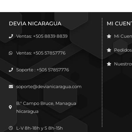
DEVIA NICARAGUA
MI CUEN
Ventas: +505 8839 8839
Mi Cuen
Pedidos
Ventas: +505 57857776
Nuestro
Soporte : +505 57857776
soporte@devianicaragua.com
B.° Campo Bruce, Managua
Nicaragua
L-V 8h-18h y S 8h-15h