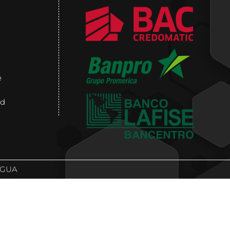
e
id
AGUA