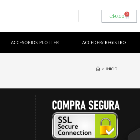
0
C$
0.00
ACCESORIOS PLOTTER
ACCEDER/ REGISTRO
>
INICIO