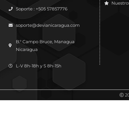
Nuestro
Soporte : +505 57857776
soporte@devianicaragua.com
B.° Campo Bruce, Managua
Nicaragua
L-V 8h-18h y S 8h-15h
Ⓒ 2